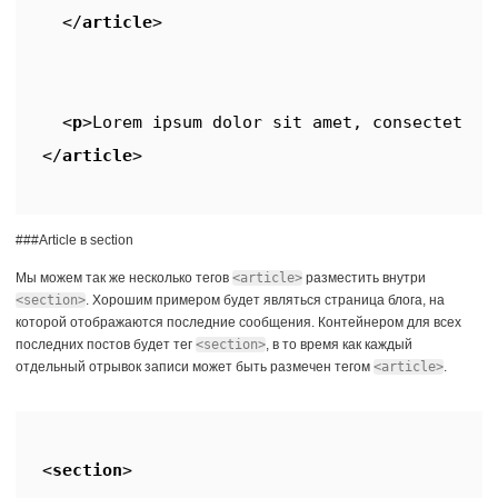
</
article
>
<
p
>
Lorem ipsum dolor sit amet, consectetur 
</
article
>
###Article в section
Мы можем так же несколько тегов
<article>
разместить внутри
<section>
. Хорошим примером будет являться страница блога, на
которой отображаются последние сообщения. Контейнером для всех
последних постов будет тег
<section>
, в то время как каждый
отдельный отрывок записи может быть размечен тегом
<article>
.
<
section
>