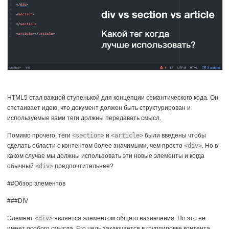
HTML5 стал важной ступенькой для концепции семантического кода. Он
отстаивает идею, что документ должен быть структурирован и
используемые вами теги должны передавать смысл.
Помимо прочего, теги
<section>
и
<article>
были введены чтобы
сделать области с контентом более значимыми, чем просто
<div>
. Но в
каком случае мы должны использовать эти новые элементы и когда
обычный
<div>
предпочтительнее?
##Обзор элементов
###DIV
Элемент
<div>
является элементом общего назначения. Но это не
имеет особого смысла. Его цель заключается в группировке контента,