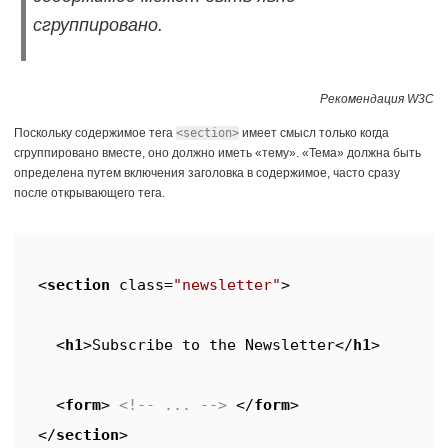
сгруппировано.
Рекомендация W3C
Поскольку содержимое тега
<section>
имеет смысл только когда
сгруппировано вместе, оно должно иметь «тему». «Тема» должна быть
определена путем включения заголовка в содержимое, часто сразу
после открывающего тега.
<
section
class
=
"newsletter"
>
<
h1
>
Subscribe to the Newsletter
</
h1
>
<
form
>
<!-- ... -->
</
form
>
</
section
>