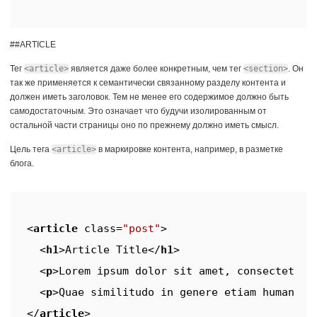
##ARTICLE
Тег
<article>
является даже более конкретным, чем тег
<section>
. Он
так же применяется к семантически связанному разделу контента и
должен иметь заголовок. Тем не менее его содержимое должно быть
самодостаточным. Это означает что будучи изолированным от
остальной части страницы оно по прежнему должно иметь смысл.
Цель тега
<article>
в маркировке контента, например, в разметке
блога.
<
article
class
=
"post"
>
<
h1
>
Article Title
</
h1
>
<
p
>
Lorem ipsum dolor sit amet, consectetur 
<
p
>
Quae similitudo in genere etiam humano a
</
article
>