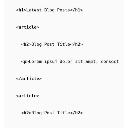
<
h1
>
Latest Blog Posts
</
h1
>
<
article
>
<
h2
>
Blog Post Title
</
h2
>
<
p
>
Lorem ipsum dolor sit amet, consectetu
</
article
>
<
article
>
<
h2
>
Blog Post Title
</
h2
>