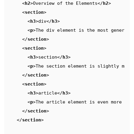
<
h2
>
Overview of the Elements
</
h2
>
<
section
>
<
h3
>
div
</
h3
>
<
p
>
The div element is the most general 
</
section
>
<
section
>
<
h3
>
section
</
h3
>
<
p
>
The section element is slightly more
</
section
>
<
section
>
<
h3
>
article
</
h3
>
<
p
>
The article element is even more spe
</
section
>
</
section
>