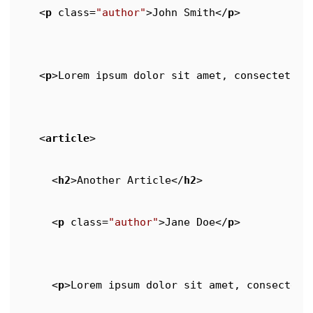
<
p
class
=
"author"
>
John Smith
</
p
>
<
p
>
Lorem ipsum dolor sit amet, consectetur 
<
article
>
<
h2
>
Another Article
</
h2
>
<
p
class
=
"author"
>
Jane Doe
</
p
>
<
p
>
Lorem ipsum dolor sit amet, consectetu