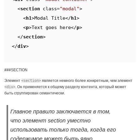
<
section
class
=
"modal"
>
<
h1
>
Modal Title
</
h1
>
<
p
>
Text goes here
</
p
>
</
section
>
</
div
>
###SECTION
Элемент
<section>
является немного более конкретным, чем элемент
<div>
. Он применяется к общему разделу контента, который может
быть сгруппирован семантически.
Главное правило заключается в том,
что элемент section уместно
использовать только тогда, когда его
содержимое может быть явно