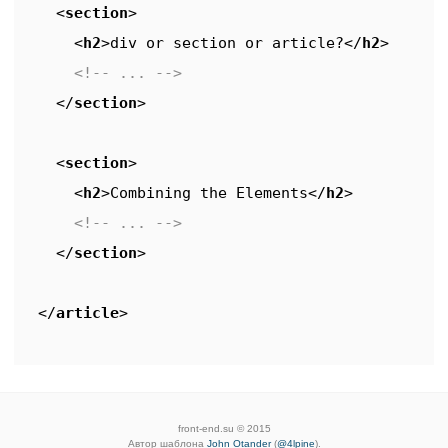
<
section
>
<
h2
>
div or section or article?
</
h2
>
<!-- ... -->
</
section
>
<
section
>
<
h2
>
Combining the Elements
</
h2
>
<!-- ... -->
</
section
>
</
article
>
front-end.su © 2015
Автор шаблона
John Otander
(
@4lpine
).