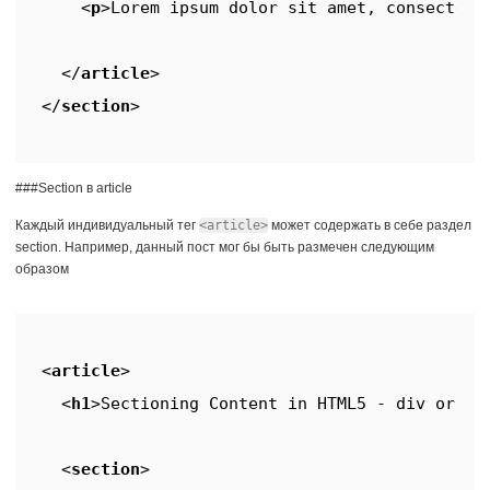
<
p
>
Lorem ipsum dolor sit amet, consectetu
</
article
>
</
section
>
###Section в article
Каждый индивидуальный тег
<article>
может содержать в себе раздел
section. Например, данный пост мог бы быть размечен следующим
образом
<
article
>
<
h1
>
Sectioning Content in HTML5 - div or se
<
section
>