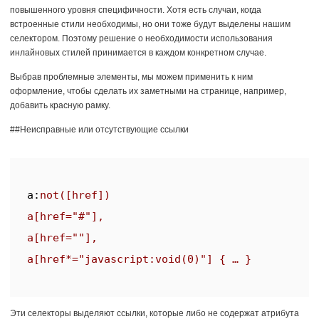
повышенного уровня специфичности. Хотя есть случаи, когда
встроенные стили необходимы, но они тоже будут выделены нашим
селектором. Поэтому решение о необходимости использования
инлайновых стилей принимается в каждом конкретном случае.
Выбрав проблемные элементы, мы можем применить к ним
оформление, чтобы сделать их заметными на странице, например,
добавить красную рамку.
##Неисправные или отсутствующие ссылки
a
:
not
([href])  

a[href=
"#"
],  

a[href=
""
],  

a[href*=
"javascript:void(0)"
Эти селекторы выделяют ссылки, которые либо не содержат атрибута