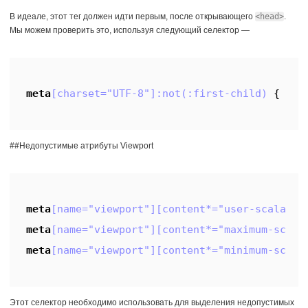
В идеале, этот тег должен идти первым, после открывающего
<head>
.
Мы можем проверить это, используя следующий селектор —
meta
[charset="UTF-8"]
:not(
:first-child)
{ ...
##Недопустимые атрибуты Viewport
meta
[name="viewport"]
[content*="user-scalable
meta
[name="viewport"]
[content*="maximum-scale
meta
[name="viewport"]
[content*="minimum-scale
Этот селектор необходимо использовать для выделения недопустимых