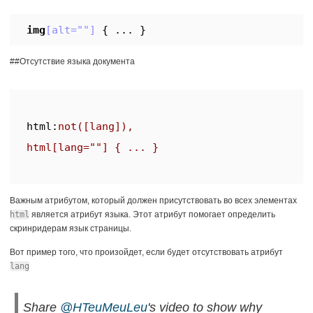
img
[alt=""]
{ ... }
##Отсутствие языка документа
html
:
not
([lang]),

html[lang=
""
Важным атрибутом, который должен присутствовать во всех элементах
html
является атрибут языка. Этот атрибут помогает определить
скринридерам язык страницы.
Вот пример того, что произойдет, если будет отсутствовать атрибут
lang
Share
@HTeuMeuLeu
's video to show why