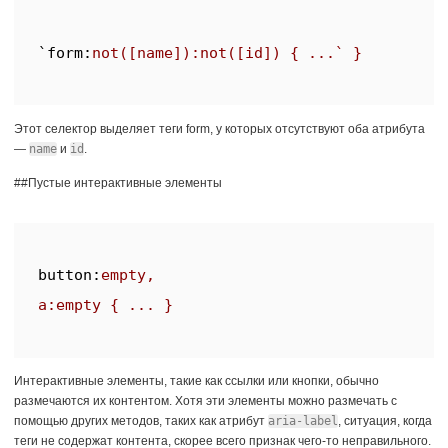
`
form
:
not
([name]):
not
Этот селектор выделяет теги form, у которых отсутствуют оба атрибута
—
name
и
id
.
##Пустые интерактивные элементы
button
:
empty,

Интерактивные элементы, такие как ссылки или кнопки, обычно
размечаются их контентом. Хотя эти элементы можно размечать с
помощью других методов, таких как атрибут
aria-label
, ситуация, когда
теги не содержат контента, скорее всего признак чего-то неправильного.