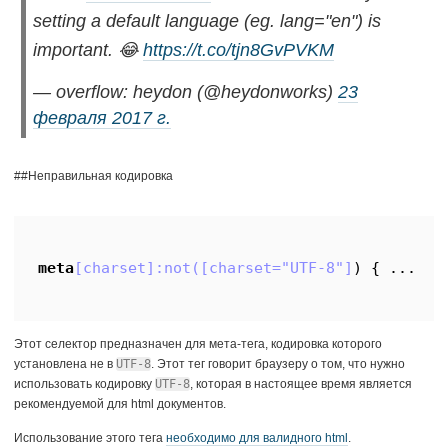
setting a default language (eg. lang="en") is
important. 😂
https://t.co/tjn8GvPVKM
— overflow: heydon (@heydonworks)
23
февраля 2017 г.
##Неправильная кодировка
meta
[charset]
:not(
[charset="UTF-8"]
) 
{ ... }
Этот селектор предназначен для мета-тега, кодировка которого
установлена не в
UTF-8
. Этот тег говорит браузеру о том, что нужно
использовать кодировку
UTF-8
, которая в настоящее время является
рекомендуемой для html документов.
Использование этого тега
необходимо для валидного html
.