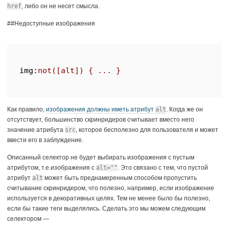
href
, либо он не несет смысла.
##Недоступные изображения
img
:
not
Как правило,
изображения должны иметь атрибут
alt
. Когда же он
отсутствует, большинство скринридеров считывает вместо него
значение атрибута
src
, которое бесполезно для пользователя и может
ввести его в заблуждение.
Описанный селектор не будет выбирать изображения с пустым
атрибутом, т.е.изображения с
alt=""
. Это связано с тем, что пустой
атрибут
alt
может быть преднамеренным способом пропустить
считывание скринридером, что полезно, например, если изображение
используется в декоративных целях. Тем не менее было бы полезно,
если бы такие теги выделялись. Сделать это мы можем следующим
селектором —