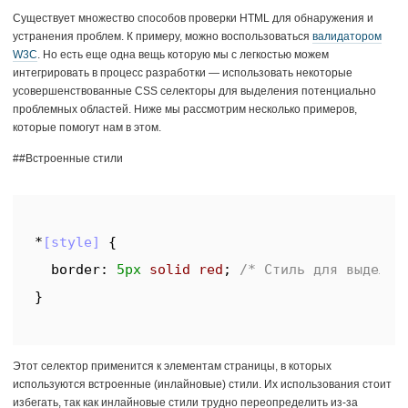
Существует множество способов проверки HTML для обнаружения и
устранения проблем. К примеру, можно воспользоваться
валидатором
W3C
. Но есть еще одна вещь которую мы с легкостью можем
интегрировать в процесс разработки — использовать некоторые
усовершенствованные CSS селекторы для выделения потенциально
проблемных областей. Ниже мы рассмотрим несколько примеров,
которые помогут нам в этом.
##Встроенные стили
*
[style]
{ 

border
:
5px
 solid red
; 
/* Стиль для выделен
}
Этот селектор применится к элементам страницы, в которых
используются встроенные (инлайновые) стили. Их использования стоит
избегать, так как инлайновые стили трудно переопределить из-за