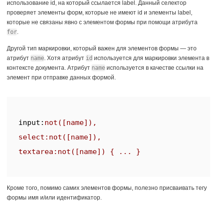
использование id, на который ссылается label. Данный селектор
проверяет элементы форм, которые не имеют id и элементы label,
которые не связаны явно с элементом формы при помощи атрибута
for
.
Другой тип маркировки, который важен для элементов формы — это
атрибут
name
. Хотя атрибут
id
используется для маркировки элемента в
контексте документа. Атрибут
name
используется в качестве ссылки на
элемент при отправке данных формой.
input
:
not
([name]),

select:
not
([name]),

textarea:
not
Кроме того, помимо самих элементов формы, полезно присваивать тегу
формы имя и/или идентификатор.