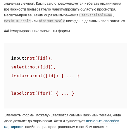
значений viewport. Как правило, рекомендуется избегать ограничения
возможности пользователю манипулировать областью просмотра,
масштабируя ее. Таким образом выражения
user-scalable=no
,
maximum-scale
или
minimum-scale
никогда не должны использоваться.
##Немаркированные элементы формы
input
:
not
([id]),  

select:
not
([id]),  

textarea:
not
([id]) { ... }

label:
not
Элементы формы, пожалуй, являются самыми важными тегами, когда
дело доходит до маркировки. Хотя и существует
несколько способов
маркировки
, наиболее распространенным способом является